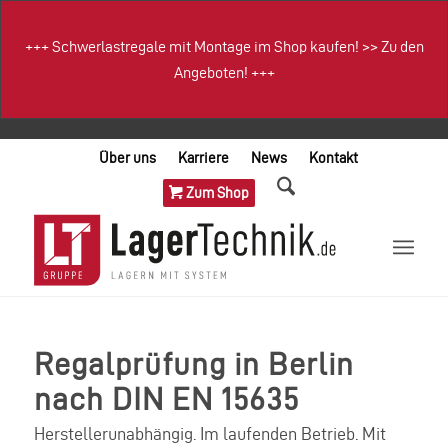
+++
Schwerlastregale mit Montage im Shop kaufen!
>>
Zu den
Angeboten!
+++
Über uns
Karriere
News
Kontakt
Zum Shop
Regalprüfung in Berlin
nach DIN EN 15635
Herstellerunabhängig. Im laufenden Betrieb. Mit