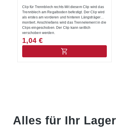
Clip für Trennblech rechts Mit diesem Clip wird das
Cl
d
Trennblech am Regalboden befestigt. Der Clip wird
Tr
als erstes am vorderen und hinteren Längsträger
al
ie
montiert. Anschließens wird das Trennelement in die
mo
Clips eingeschoben. Der Clip kann seitlich
Cl
verschoben werden.
ve
1,04 €
1
Alles für Ihr Lager