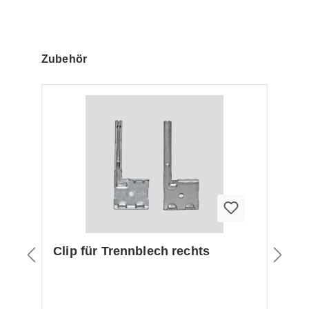
Produktgalerie überspringen
Zubehör
Clip für Trennblech rechts
C