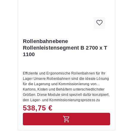
Rollenbahnebene
Rollenleistensegment B 2700 x T
1100
Effiziente und Ergonomische Rollenbahnen für Ihr
Lager Unsere Rollenbahnen sind die ideale Lösung
für die Lagerung und Kommissionierung von
Kartons, Kisten und Behältern unterschiedlichster
Größen. Diese Module sind speziell dafür konzipiert,
den Lager- und Kommissionierungsprozess zu
optimieren und zu vereinfachen. Produktvorteile:
538,75 €
Effiziente Bestückung und Entnahme: Die Regale
werden auf einer Seite mit Kartons, Kästen oder
Behältern bestückt. Dank der Polykarbonat-Röllchen
mit großem Durchmesser rollen die Waren stets zur
anderen Seite nach unten, wo sie einfach