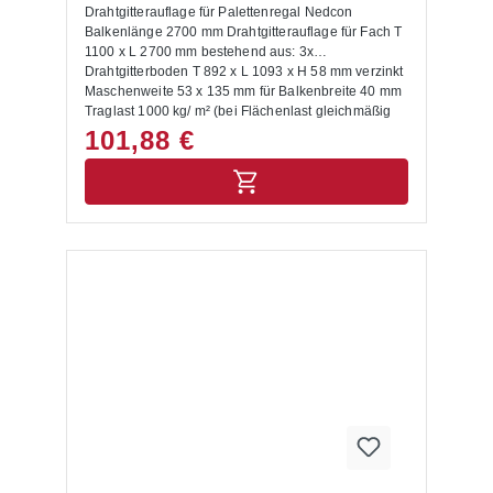
Drahtgitterauflage für Palettenregal Nedcon
Balkenlänge 2700 mm Drahtgitterauflage für Fach T
1100 x L 2700 mm bestehend aus: 3x
Drahtgitterboden T 892 x L 1093 x H 58 mm verzinkt
Maschenweite 53 x 135 mm für Balkenbreite 40 mm
Traglast 1000 kg/ m² (bei Flächenlast gleichmäßig
verteilter Last, Punkt- und Streckenlasten sind nicht
101,88 €
berücksichtigt)