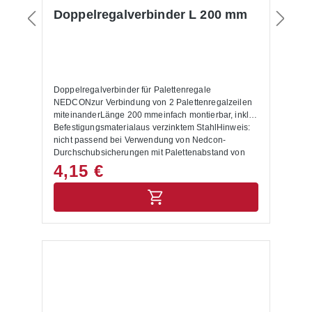
Doppelregalverbinder L 200 mm
Doppelregalverbinder für Palettenregale
NEDCONzur Verbindung von 2 Palettenregalzeilen
miteinanderLänge 200 mmeinfach montierbar, inkl.
Befestigungsmaterialaus verzinktem StahlHinweis:
nicht passend bei Verwendung von Nedcon-
Durchschubsicherungen mit Palettenabstand von
105 mm (hier bitte Artikel 11-057-001866
4,15 €
verwenden)