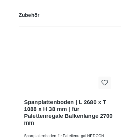
Produktgalerie überspringen
Zubehör
Spanplattenboden | L 2680 x T
1088 x H 38 mm | für
Palettenregale Balkenlänge 2700
mm
Spanplattenboden für Palettenregal NEDCON