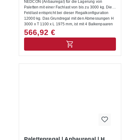
NEDCON (Anbauregal) für die Lagerung von
Paletten mit einer Fachlast von bis zu 3000 kg. Die
Feldlast entspricht bei dieser Regalkonfiguration
12000 kg. Das Grundregal mit den Abmessungen H
3000 x T 1100 x L 1975 mm, ist mit 4 Balkenpaaren
ausgestattet. Die Rahmen sind capriblau - RAL
566,92 €
5019, die Balken hellorange - RAL 2008 lackiert.
Das Palettenregal NEDCON zeichnet sich durch
eine hohe Stabilität und Qualität aus. Die Ein- und
Auslagerung von Waren erfolgt mittels
Regalbediengeräten und Flurförderzeugen. Mit dem
entsprechenden Anbauregal lässt sich das
Palettenregal jederzeit individuell und flexibel
erweitern. Das Palettenregal wird inkl. Bodenanker,
Unterlegbleche und Aushängesicherung geliefert.
Anbauregale, Anfahrschutze und weitere
ergänzende Elemente sind im Shop unter
Palettenregal Zubehör zu finden. Die Montage des
Palettenregals buchen Sie auf Wunsch im
Warenkorb dazu. Lieferumfang: In der Lieferung
des Palettenregals sind folgende Artikel zusätzlich
drin enthalten:- Bodenanker- Unterlegbleche-
Aushängesicherung- Montageanleitung Allgemeine
Hinweise: Nur für Europaletten mit den
Abmessungen 1200 x 800 mm geeignet. Für andere
Palettenregal | Anbauregal | H