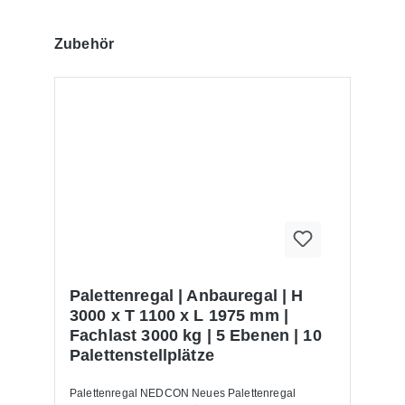
Produktgalerie überspringen
Zubehör
Palettenregal | Anbauregal | H
3000 x T 1100 x L 1975 mm |
Fachlast 3000 kg | 5 Ebenen | 10
Palettenstellplätze
Palettenregal NEDCON Neues Palettenregal