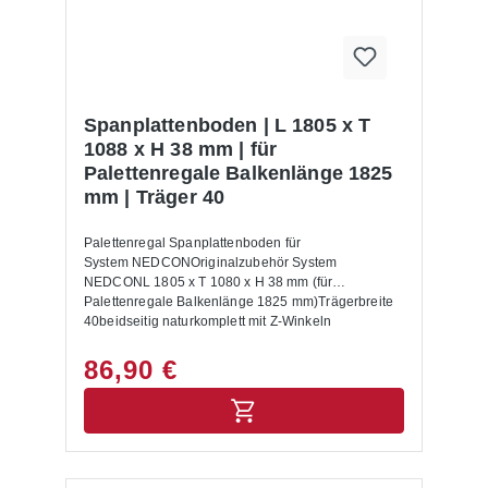
Warenkorb dazu. Lieferumfang: In der Lieferung
des Palettenregals sind folgende Artikel zusätzlich
drin enthalten:- Bodenanker- Unterlegbleche-
Aushängesicherung- Montageanleitung Allgemeine
Hinweise: Nur für Europaletten mit den
Abmessungen 1200 x 800 mm geeignet. Für andere
Spanplattenboden | L 1805 x T
Paletten Maße setzen Sie sich bitte mit uns in
1088 x H 38 mm | für
Verbindung.Alle Lastangaben gelten bei einer
Palettenregale Balkenlänge 1825
Fachhöhe von 1200 mm sowie für eine gleichmäßig
mm | Träger 40
verteilte Last. Die Palettenregale sind nicht zur
Aufstellung im Außenbereich geeignet.Die
Anlieferung erfolgt zerlegt mit Aufbauanleitung.
Palettenregal Spanplattenboden für
System NEDCONOriginalzubehör System
NEDCONL 1805 x T 1080 x H 38 mm (für
Palettenregale Balkenlänge 1825 mm)Trägerbreite
40beidseitig naturkomplett mit Z-Winkeln
86,90 €