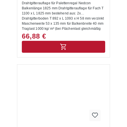
Drahtgitterauflage für Palettenregal Nedcon
Balkenlänge 1825 mm Drahtgitterauflage für Fach T
1100 x L 1825 mm bestehend aus: 2x
Drahtgitterboden T 892 x L 1093 x H 58 mm verzinkt
Maschenweite 53 x 135 mm für Balkenbreite 40 mm
Traglast 1000 kg/ m² (bei Flächenlast gleichmäßig
verteilter Last, Punkt- und Streckenlasten sind nicht
66,88 €
berücksichtigt)