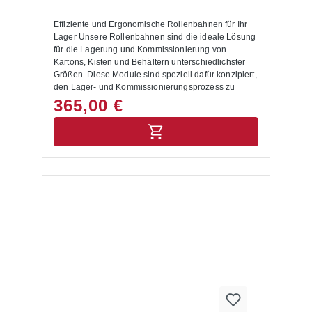
Effiziente und Ergonomische Rollenbahnen für Ihr
Lager Unsere Rollenbahnen sind die ideale Lösung
für die Lagerung und Kommissionierung von
Kartons, Kisten und Behältern unterschiedlichster
Größen. Diese Module sind speziell dafür konzipiert,
den Lager- und Kommissionierungsprozess zu
optimieren und zu vereinfachen. Produktvorteile:
365,00 €
Effiziente Bestückung und Entnahme: Die Regale
werden auf einer Seite mit Kartons, Kästen oder
Behältern bestückt. Dank der Polykarbonat-Röllchen
mit großem Durchmesser rollen die Waren stets zur
anderen Seite nach unten, wo sie einfach
entnommen werden können. Dies ermöglicht eine
effiziente und störungsfreie Kommissionierung.
Ergonomisches Arbeiten:Diese Art der Ein- und
Auslagerung ist besonders ergonomisch, da sie
einen schnellen und bequemen Warenzugriff
ermöglicht. Flexible Integration:Fügen Sie die
Rollenbahnen in Ihr bestehendes Palettenregal ein
und gestalten Sie Ihre Lagerebenen individuell. Wir
bieten passgenaue Rollenbahnebenen für
Regalebenen mit 1825 mm und 2700 mm Breite.
Temperaturbeständig: Geeignet für