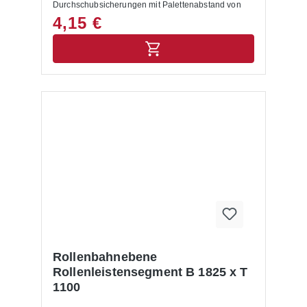
Durchschubsicherungen mit Palettenabstand von
105 mm (hier bitte Artikel 11-057-001866
4,15 €
verwenden)
Rollenbahnebene
Rollenleistensegment B 1825 x T
1100