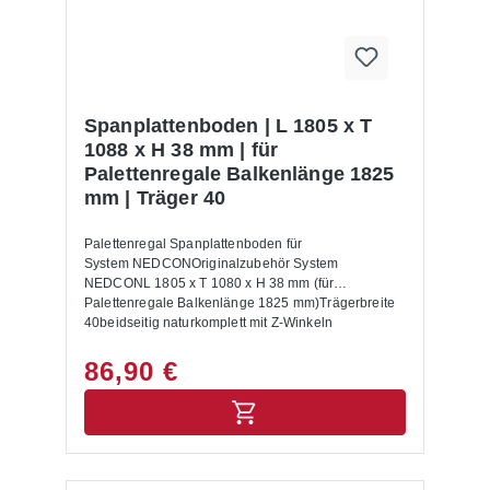
Warenkorb dazu. Lieferumfang: In der Lieferung
des Palettenregals sind folgende Artikel zusätzlich
drin enthalten:- Bodenanker- Unterlegbleche-
Aushängesicherung- Montageanleitung Allgemeine
Hinweise: Nur für Europaletten mit den
Abmessungen 1200 x 800 mm geeignet. Für andere
Spanplattenboden | L 1805 x T
Paletten Maße setzen Sie sich bitte mit uns in
1088 x H 38 mm | für
Verbindung.Alle Lastangaben gelten bei einer
Palettenregale Balkenlänge 1825
Fachhöhe von 1200 mm sowie für eine gleichmäßig
mm | Träger 40
verteilte Last. Die Palettenregale sind nicht zur
Aufstellung im Außenbereich geeignet.Die
Anlieferung erfolgt zerlegt mit Aufbauanleitung.
Palettenregal Spanplattenboden für
System NEDCONOriginalzubehör System
NEDCONL 1805 x T 1080 x H 38 mm (für
Palettenregale Balkenlänge 1825 mm)Trägerbreite
40beidseitig naturkomplett mit Z-Winkeln
86,90 €