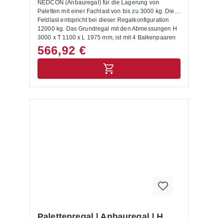
NEDCON (Anbauregal) für die Lagerung von
Paletten mit einer Fachlast von bis zu 3000 kg. Die
Feldlast entspricht bei dieser Regalkonfiguration
12000 kg. Das Grundregal mit den Abmessungen H
3000 x T 1100 x L 1975 mm, ist mit 4 Balkenpaaren
ausgestattet. Die Rahmen sind capriblau - RAL
566,92 €
5019, die Balken hellorange - RAL 2008 lackiert.
Das Palettenregal NEDCON zeichnet sich durch
eine hohe Stabilität und Qualität aus. Die Ein- und
Auslagerung von Waren erfolgt mittels
Regalbediengeräten und Flurförderzeugen. Mit dem
entsprechenden Anbauregal lässt sich das
Palettenregal jederzeit individuell und flexibel
erweitern. Das Palettenregal wird inkl. Bodenanker,
Unterlegbleche und Aushängesicherung geliefert.
Anbauregale, Anfahrschutze und weitere
ergänzende Elemente sind im Shop unter
Palettenregal Zubehör zu finden. Die Montage des
Palettenregals buchen Sie auf Wunsch im
Warenkorb dazu. Lieferumfang: In der Lieferung
des Palettenregals sind folgende Artikel zusätzlich
drin enthalten:- Bodenanker- Unterlegbleche-
Aushängesicherung- Montageanleitung Allgemeine
Hinweise: Nur für Europaletten mit den
Abmessungen 1200 x 800 mm geeignet. Für andere
Palettenregal | Anbauregal | H