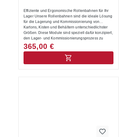
Effiziente und Ergonomische Rollenbahnen für Ihr
Lager Unsere Rollenbahnen sind die ideale Lösung
für die Lagerung und Kommissionierung von
Kartons, Kisten und Behältern unterschiedlichster
Größen. Diese Module sind speziell dafür konzipiert,
den Lager- und Kommissionierungsprozess zu
optimieren und zu vereinfachen. Produktvorteile:
365,00 €
Effiziente Bestückung und Entnahme: Die Regale
werden auf einer Seite mit Kartons, Kästen oder
Behältern bestückt. Dank der Polykarbonat-Röllchen
mit großem Durchmesser rollen die Waren stets zur
anderen Seite nach unten, wo sie einfach
entnommen werden können. Dies ermöglicht eine
effiziente und störungsfreie Kommissionierung.
Ergonomisches Arbeiten:Diese Art der Ein- und
Auslagerung ist besonders ergonomisch, da sie
einen schnellen und bequemen Warenzugriff
ermöglicht. Flexible Integration:Fügen Sie die
Rollenbahnen in Ihr bestehendes Palettenregal ein
und gestalten Sie Ihre Lagerebenen individuell. Wir
bieten passgenaue Rollenbahnebenen für
Regalebenen mit 1825 mm und 2700 mm Breite.
Temperaturbeständig: Geeignet für