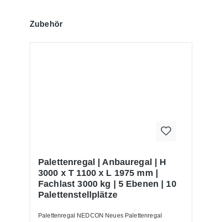
Produktgalerie überspringen
Zubehör
Palettenregal | Anbauregal | H
3000 x T 1100 x L 1975 mm |
Fachlast 3000 kg | 5 Ebenen | 10
Palettenstellplätze
Palettenregal NEDCON Neues Palettenregal