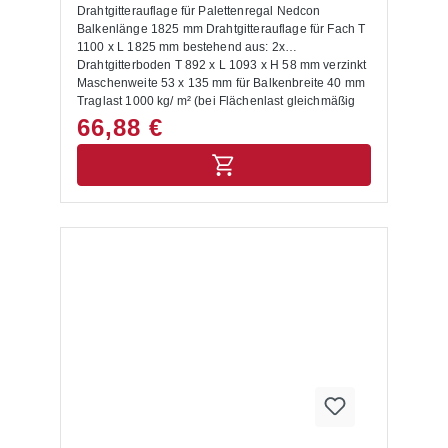
Drahtgitterauflage für Palettenregal Nedcon
Balkenlänge 1825 mm Drahtgitterauflage für Fach T
1100 x L 1825 mm bestehend aus: 2x
Drahtgitterboden T 892 x L 1093 x H 58 mm verzinkt
Maschenweite 53 x 135 mm für Balkenbreite 40 mm
Traglast 1000 kg/ m² (bei Flächenlast gleichmäßig
verteilter Last, Punkt- und Streckenlasten sind nicht
66,88 €
berücksichtigt)