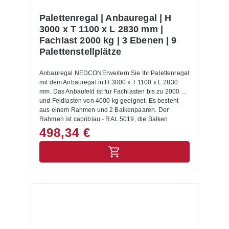
Palettenregal | Anbauregal | H
3000 x T 1100 x L 2830 mm |
Fachlast 2000 kg | 3 Ebenen | 9
Palettenstellplätze
Anbauregal NEDCONErweitern Sie Ihr Palettenregal
mit dem Anbauregal in H 3000 x T 1100 x L 2830
mm. Das Anbaufeld ist für Fachlasten bis zu 2000 kg
und Feldlasten von 4000 kg geeignet. Es besteht
aus einem Rahmen und 2 Balkenpaaren. Der
Rahmen ist capriblau - RAL 5019, die Balken
hellorange - RAL 2008 lackiert. Die maximale
498,34 €
Fachhöhe beträgt 1200 mm.Mit dem Anbauregal
NEDCON ist es jederzeit möglich, das Regal auch
nachträglich zu erweitern und Ihren Anforderungen
anzupassen. Wenn gewünscht, buchen Sie die
Montage der Anbauregale im Warenkorb
dazu. Montagematerial wie Bodenanker,
Unterlegbleche, Aushängesicherung sind inklusive
und werden mitgeliefert. Weiteres Zubehör wie
Anfahrschutze, Einlegeböden oder andere
ergänzende Elemente sind ebenfalls im