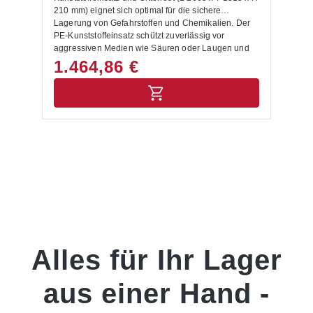
Flexibel einsetzbar: Die Auffangwanne aus Stahl
210 mm) eignet sich optimal für die sichere
lässt sich direkt in Palettenregale integrieren und ist
Lagerung von Gefahrstoffen und Chemikalien. Der
auf Fachlasten sowie Regalabmessungen
PE-Kunststoffeinsatz schützt zuverlässig vor
abgestimmt. Typische Anwendungsfälle für
aggressiven Medien wie Säuren oder Laugen und
Auffangwannen für Gefahrstoffe und Chemikalien
verhindert so das Austreten in das Erdreich oder in
1.464,86 €
Chemie- und Pharmaunternehmen: Geeignet zur
Abwasserleitungen. Die Feuerverzinkung des Stahls
sicheren Lagerung von Flüssigkeiten, Säuren,
macht die Regalwanne besonders stabil und
Laugen und Lösungsmitteln. Werkstätten und
korrosionsbeständig und gewährleistet eine lange
Industriebetriebe: Ideal für Öle, Lacke, Schmierstoffe
Lebensdauer für den täglichen Einsatz. Der
und andere Gefahrstoffe, die in Palettenregale
integrierte verzinkte Gitterrost hat eine Tragfähigkeit
aufbewahrt werden. Lager- und Logistikzentren:
von bis zu 1.000 kg/m² und ermöglicht die sichere
Schaffen Sicherheit und Ordnung bei der
Lagerung von Fässern, Kanistern und anderen
platzsparenden Lagerung gemischter Gefahrstoffe in
schweren Gebinden direkt auf der Auffangwanne.
Regalwannen. Betriebe mit wassergefährdenden
Mit einer Unterfahrhöhe von 100 mm ist die Wanne
Stoffen: Erfüllen gesetzliche Vorgaben gemäß WHG
für den Transport mit Stapler oder Hubwagen
und schützen zuverlässig Boden und Gewässer.
ausgelegt. Dank ihrer standardisierten Maße kann
Hinweise zur Lieferung Die Anlieferung erfolgt ab
sie unkompliziert in bestehende Palettenregale
Werk, unverpackt.
eingebaut werden und erfüllt die gesetzlichen
Anforderungen nach WHG und TRGS. Vorteile auf
Alles für Ihr Lager
einen Blick Umwelt schützen: Die Auffangwanne
verhindert, dass Gefahrstoffe und Chemikalien ins
Erdreich oder in Abwasserleitungen austreten.
aus einer Hand -
Arbeitssicherheit erhöhen: Sie reduziert effektiv das
Risiko von Unfällen durch ausgelaufene
Flüssigkeiten wie Rutschgefahr, Brand- oder