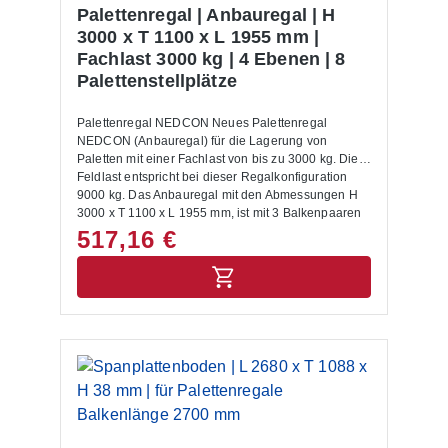
Abmessungen 1200 x 800 mm geeignet. Für andere
Palettenregal | Anbauregal | H
Paletten Maße setzen Sie sich bitte mit uns in
3000 x T 1100 x L 1955 mm |
Verbindung.Alle Lastangaben gelten bei einer
Fachlast 3000 kg | 4 Ebenen | 8
Fachhöhe von 1200 mm sowie für eine gleichmäßig
Palettenstellplätze
verteilte Last. Die Palettenregale sind nicht zur
Aufstellung im Außenbereich geeignet.Die
Anlieferung erfolgt zerlegt mit Aufbauanleitung.
Palettenregal NEDCON Neues Palettenregal
NEDCON (Anbauregal) für die Lagerung von
Paletten mit einer Fachlast von bis zu 3000 kg. Die
Feldlast entspricht bei dieser Regalkonfiguration
9000 kg. Das Anbauregal mit den Abmessungen H
3000 x T 1100 x L 1955 mm, ist mit 3 Balkenpaaren
ausgestattet. Die Rahmen sind capriblau - RAL
517,16 €
5019, die Balken hellorange - RAL 2008 lackiert.
Das Palettenregal NEDCON zeichnet sich durch
eine hohe Stabilität und Qualität aus. Die Ein- und
Auslagerung von Waren erfolgt mittels
Regalbediengeräten und Flurförderzeugen. Mit dem
entsprechenden Anbauregal lässt sich das
Palettenregal jederzeit individuell und flexibel
erweitern. Das Palettenregal wird inkl. Bodenanker,
Unterlegbleche und Aushängesicherung geliefert.
Anbauregale, Anfahrschutze und weitere
ergänzende Elemente sind im Shop unter
Palettenregal Zubehör zu finden. Die Montage des