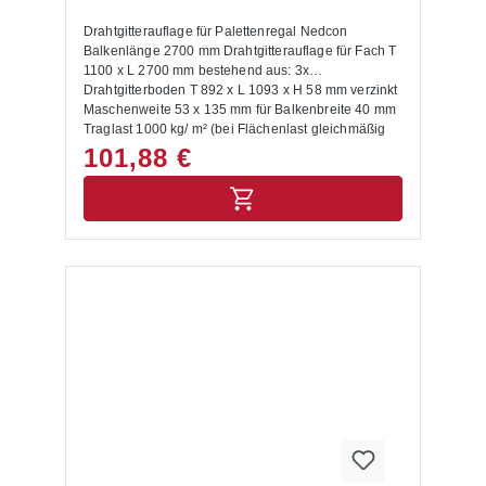
Drahtgitterauflage für Palettenregal Nedcon
Balkenlänge 2700 mm Drahtgitterauflage für Fach T
1100 x L 2700 mm bestehend aus: 3x
Drahtgitterboden T 892 x L 1093 x H 58 mm verzinkt
Maschenweite 53 x 135 mm für Balkenbreite 40 mm
Traglast 1000 kg/ m² (bei Flächenlast gleichmäßig
verteilter Last, Punkt- und Streckenlasten sind nicht
101,88 €
berücksichtigt)