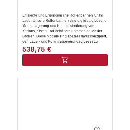
Effiziente und Ergonomische Rollenbahnen für Ihr
Lager Unsere Rollenbahnen sind die ideale Lösung
für die Lagerung und Kommissionierung von
Kartons, Kisten und Behältern unterschiedlichster
Größen. Diese Module sind speziell dafür konzipiert,
den Lager- und Kommissionierungsprozess zu
optimieren und zu vereinfachen. Produktvorteile:
538,75 €
Effiziente Bestückung und Entnahme: Die Regale
werden auf einer Seite mit Kartons, Kästen oder
Behältern bestückt. Dank der Polykarbonat-Röllchen
mit großem Durchmesser rollen die Waren stets zur
anderen Seite nach unten, wo sie einfach
entnommen werden können. Dies ermöglicht eine
effiziente und störungsfreie Kommissionierung.
Ergonomisches Arbeiten:Diese Art der Ein- und
Auslagerung ist besonders ergonomisch, da sie
einen schnellen und bequemen Warenzugriff
ermöglicht. Flexible Integration:Fügen Sie die
Rollenbahnen in Ihr bestehendes Palettenregal ein
und gestalten Sie Ihre Lagerebenen individuell. Wir
bieten passgenaue Rollenbahnebenen für
Regalebenen mit 1825 mm und 2700 mm Breite.