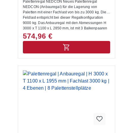
Palettenregal NEDCON Neues Palettenregal
NEDCON (Anbauregal) für die Lagerung von
Paletten mit einer Fachlast von bis zu 3000 kg. Die
Feldlast entspricht bei dieser Regalkonfiguration
9000 kg. Das Anbauregal mit den Abmessungen H
3000 x T 1100 x L 2850 mm, ist mit 3 Balkenpaaren
ausgestattet. Die Rahmen sind capriblau - RAL
574,96 €
5019, die Balken hellorange - RAL 2008 lackiert.
Das Palettenregal NEDCON zeichnet sich durch
eine hohe Stabilität und Qualität aus. Die Ein- und
Auslagerung von Waren erfolgt mittels
Regalbediengeräten und Flurförderzeugen. Mit dem
entsprechenden Anbauregal lässt sich das
Palettenregal jederzeit individuell und flexibel
erweitern. Das Palettenregal wird inkl. Bodenanker,
Unterlegbleche und Aushängesicherung geliefert.
Anbauregale, Anfahrschutze und weitere
ergänzende Elemente sind im Shop unter
Palettenregal Zubehör zu finden. Die Montage des
Palettenregals buchen Sie auf Wunsch im
Warenkorb dazu. Lieferumfang: In der Lieferung
des Palettenregals sind folgende Artikel zusätzlich
drin enthalten:- Bodenanker- Unterlegbleche-
Aushängesicherung- Montageanleitung Allgemeine
Hinweise: Nur für Europaletten mit den