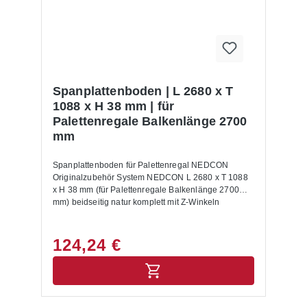
Palettenregals buchen Sie auf Wunsch im
Warenkorb dazu. Lieferumfang: In der Lieferung
des Palettenregals sind folgende Artikel zusätzlich
drin enthalten:- Bodenanker- Unterlegbleche-
Aushängesicherung- Montageanleitung Allgemeine
Hinweise: Nur für Europaletten mit den
Abmessungen 1200 x 800 mm geeignet. Für andere
Spanplattenboden | L 2680 x T
Paletten Maße setzen Sie sich bitte mit uns in
1088 x H 38 mm | für
Verbindung.Alle Lastangaben gelten bei einer
Palettenregale Balkenlänge 2700
Fachhöhe von 1200 mm sowie für eine gleichmäßig
mm
verteilte Last. Die Palettenregale sind nicht zur
Aufstellung im Außenbereich geeignet.Die
Anlieferung erfolgt zerlegt mit Aufbauanleitung.
Spanplattenboden für Palettenregal NEDCON
Originalzubehör System NEDCON L 2680 x T 1088
x H 38 mm (für Palettenregale Balkenlänge 2700
mm) beidseitig natur komplett mit Z-Winkeln
124,24 €