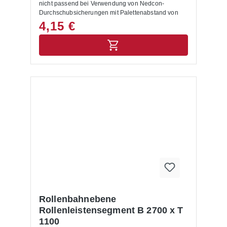
nicht passend bei Verwendung von Nedcon-
Durchschubsicherungen mit Palettenabstand von
105 mm (hier bitte Artikel 11-057-001866
4,15 €
verwenden)
Rollenbahnebene
Rollenleistensegment B 2700 x T
1100