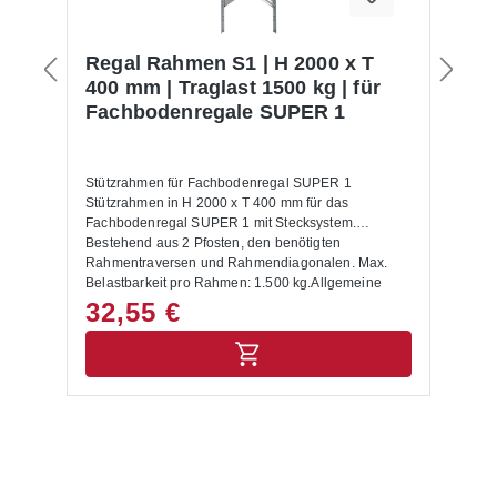
Regal Rahmen S1 | H 2000 x T
F
400 mm | Traglast 1500 kg | für
x
Fachbodenregale SUPER 1
f
ER
Stützrahmen für Fachbodenregal SUPER 1
Fa
s
Stützrahmen in H 2000 x T 400 mm für das
SU
Fachbodenregal SUPER 1 mit Stecksystem.
40
Bestehend aus 2 Pfosten, den benötigten
De
Rahmentraversen und Rahmendiagonalen. Max.
au
Belastbarkeit pro Rahmen: 1.500 kg.Allgemeine
Ku
Hinweise:Es werden noch 2 Füße und 2
ma
32,55 €
2
Abdeckkappen benötigt! Die maximale Tragkraft
Ku
wird nur erreicht, wenn die Rahmentraversen /
le
Diagonalen gemäß Montagediagramm montiert
sind. Sie gilt für gleichmäßig verteilte Belastungen
und einem max. Bodenabstand von 500 mm, wobei
der erste Boden max. 200 mm von unten montiert
werden muss.