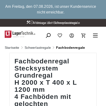
alt springen
Am Freitag, den 07.08.2026, ist unser Kundenservice
nicht erreichbar.
Montage der Schwerlastregale
Bis zu 15 % Mengenrabatt
Startseite
Schwerlastregale
Fachbodenregale
Fachbodenregal
Stecksystem
Grundregal
H 2000 x T 400 x L
1200 mm
4 Fachböden mit
gelochten