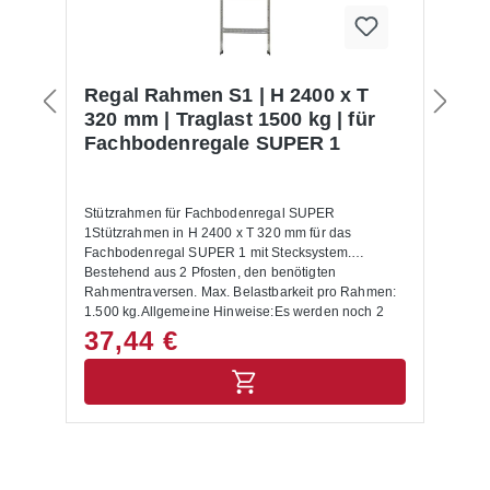
Regal Rahmen S1 | H 2400 x T
K
320 mm | Traglast 1500 kg | für
R
Fachbodenregale SUPER 1
Stützrahmen für Fachbodenregal SUPER
Ku
1Stützrahmen in H 2400 x T 320 mm für das
1/
.
Fachbodenregal SUPER 1 mit Stecksystem.
Ab
Bestehend aus 2 Pfosten, den benötigten
S
Rahmentraversen. Max. Belastbarkeit pro Rahmen:
1.500 kg.Allgemeine Hinweise:Es werden noch 2
Füße und 2 Abdeckkappen benötigt!Die maximale
37,44 €
1
Tragkraft wird nur erreicht, wenn die
Rahmentraversen gemäß Montagediagramm
montiert sind. Sie gilt für gleichmäßig verteilte
Belastungen und einem max. Bodenabstand von
500 mm, wobei der erste Boden max. 200 mm von
unten montiert werden muss.