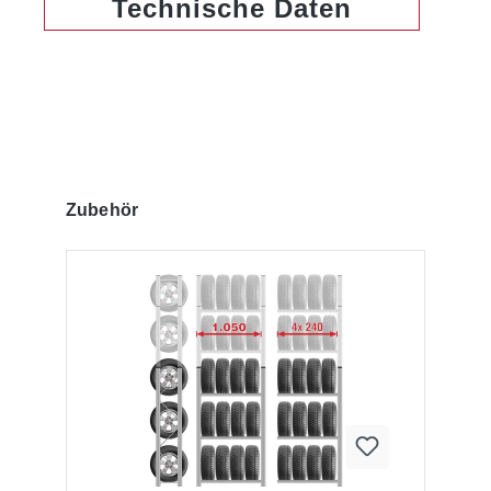
Technische Daten
Produktgalerie überspringen
Zubehör