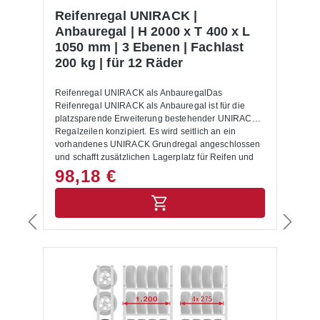
Reifenregal UNIRACK |
Anbauregal | H 2000 x T 400 x L
1050 mm | 3 Ebenen | Fachlast
200 kg | für 12 Räder
Reifenregal UNIRACK als AnbauregalDas
Reifenregal UNIRACK als Anbauregal ist für die
platzsparende Erweiterung bestehender UNIRACK
Regalzeilen konzipiert. Es wird seitlich an ein
vorhandenes UNIRACK Grundregal angeschlossen
und schafft zusätzlichen Lagerplatz für Reifen und
Kompletträder. Dadurch verlängern Sie Ihre
98,18 €
Regalzeile feldweise und nutzen die verfügbare
Fläche effizient, besonders bei saisonalen Spitzen
und wachsenden Beständen.Das Anbauregal ist als
Schraub-Steck-System ausgeführt und wird an den
bestehenden Regalrahmen angebunden. Die
stabilen Balkenpaare und die verzinkte Oberfläche
sorgen für eine langlebige, widerstandsfähige
Konstruktion im Werkstatt- und Lagerbetrieb.Die
Fachlast von 200 kg je Ebene bei gleichmäßiger
Lastverteilung eignet sich für den täglichen Einsatz
im betrieblichen Umfeld.Mit 3 Ebenen bietet das