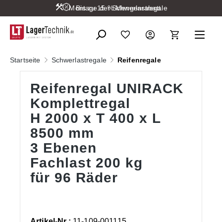
Montage der Schwerlastregale
Bis zu 15 % Mengenrabatt
alt springen
Startseite
Schwerlastregale
Reifenregale
Reifenregal UNIRACK
Komplettregal
H 2000 x T 400 x L
8500 mm
3 Ebenen
Fachlast 200 kg
für 96 Räder
Artikel-Nr.:
11-109-001115