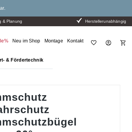
ar.
g & Planung
Herstellerunabhängig
ale%
Neu im Shop
Montage
Kontakt
t- & Fördertechnik
mschutz
ahrschutz
mschutzbügel