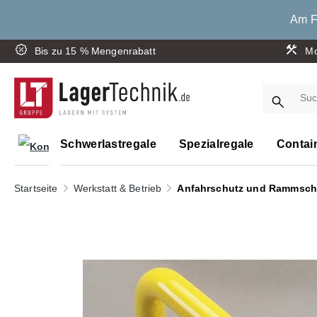
springen
Zur Hauptnavigation springen
Am Fr
Bis zu 15 % Mengenrabatt
Mo
Schwerlastregale
Spezialregale
Contai
Startseite
Werkstatt & Betrieb
Anfahrschutz und Rammsch
Bildergalerie überspringen