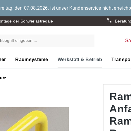
eitag, den 07.08.2026, ist unser Kundenservice nicht erreichb
ntage der Schwerlastregale
Beratun
S
ner
Raumsysteme
Werkstatt & Betrieb
Transpor
utz
Ram
Anf
Ram