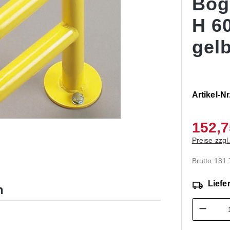
Bog
H 6
gel
Artikel-Nr
152,7
Preise zzgl
Brutto:
181
Liefer
n
Produk