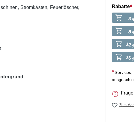
Rabatte
aschinen, Stromkästen, Feuerlöscher,
3 
8 
12 
b
15 
Services,
ntergrund
ausgeschl
Frage
Zum Merk