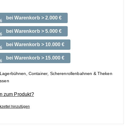
bei Warenkorb > 2.000 €
%
bei Warenkorb > 5.000 €
%
bei Warenkorb > 10.000 €
%
bei Warenkorb > 15.000 €
%
 Lagerbühnen, Container, Scherenrollenbahnen & Theken
ossen
n zum Produkt?
zettel hinzufügen