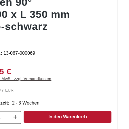
en 90°
00 x L 350 mm
b-schwarz
.:
13-067-000069
5 €
. MwSt. zzgl. Versandkosten
.77 EUR
zeit:
2 - 3 Wochen
t Anzahl: Gib den gewünschten Wert ein o
In den Warenkorb