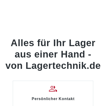
Industrie und Produktion, Instandhaltung und
Wartung, Facility Management und technischem
Service, die ihre KRAUSE STABILO Podestleiter
normgerecht mit Handläufen nachrüsten oder
ausstatten möchten.Ihre Vorteile auf einen
BlickNormgerechte Nachrüstung: erfüllt die Vorgabe
der DIN EN 131-7 für Podestleitern ab 1,00 m
PodesthöheBeidseitig einsetzbar, links wie rechts an
der Podestleiter montierbarKRAUSE Connect-
Alles für Ihr Lager
System für eine stabile Befestigung ohne störende
KupplungLeichte Aluminiumausführung für eine
unkomplizierte MontagePassgenaues Original-
aus einer Hand -
Zubehör für KRAUSE STABILO PodestleiternAls
separates Zubehörteil zur gezielten Ausstattung
vorhandener Podestleitern bestellbarMaße und
von Lagertechnik.de
technische DatenGeeignet für: STABILO Podestleiter
mit 5 und 6 Stufen und einer Plattformgeländerhöhe
von 1,00 mMaterial/Ausführung: AluminiumGewicht:
1,5 kgProdukttyp: Zubehör für LeiternNorm: DIN EN
131-7LieferumfangIm Lieferumfang enthalten:1
Handlauf für Podestleiter mit 5 und 6
StufenAllgemeine HinweiseAb einer Podesthöhe
von 1,00 m sind nach DIN EN 131-7 beidseitig
Persönlicher Kontakt
Handläufe erforderlich.Pro Podestleiter werden 2
Handläufe benötigt (je 1 Stück pro Seite).Der