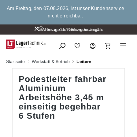
alt springen
Am Freitag, den 07.08.2026, ist unser Kundenservice
nicht erreichbar.
Montage der Schwerlastregale
Bis zu 15 % Mengenrabatt
Startseite
Werkstatt & Betrieb
Leitern
Podestleiter fahrbar
Aluminium
Arbeitshöhe 3,45 m
einseitig begehbar
6 Stufen