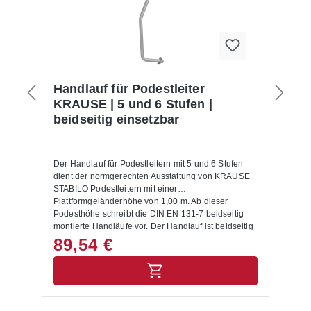
Handlauf für Podestleiter
KRAUSE | 5 und 6 Stufen |
beidseitig einsetzbar
Der Handlauf für Podestleitern mit 5 und 6 Stufen
dient der normgerechten Ausstattung von KRAUSE
STABILO Podestleitern mit einer
Plattformgeländerhöhe von 1,00 m. Ab dieser
Podesthöhe schreibt die DIN EN 131-7 beidseitig
montierte Handläufe vor. Der Handlauf ist beidseitig
einsetzbar und lässt sich über das KRAUSE
89,54 €
Connect-System stabil und ohne störende Kupplung
an der Podestleiter befestigen. Er wird als Zubehör
separat bestellt und ist nicht im Lieferumfang der
Podestleiter enthalten.Für wen ist dieser Handlauf
geeignet?Der Handlauf richtet sich an Betriebe aus