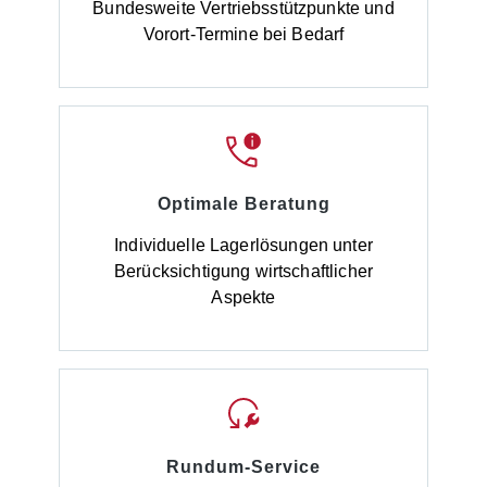
Bundesweite Vertriebsstützpunkte und
Handlauf ist als Zubehör zu bestellen und nicht im
Lieferumfang der Podestleiter enthalten.Die
Vorort-Termine bei Bedarf
Montage ist vor der ersten Nutzung der Podestleiter
durchzuführen.
Optimale Beratung
Individuelle Lagerlösungen unter
Berücksichtigung wirtschaftlicher
Aspekte
Rundum-Service