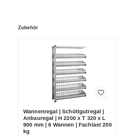
Produktgalerie überspringen
Zubehör
Wannenregal | Schüttgutregal |
Anbauregal | H 2200 x T 320 x L
900 mm | 6 Wannen | Fachlast 200
kg