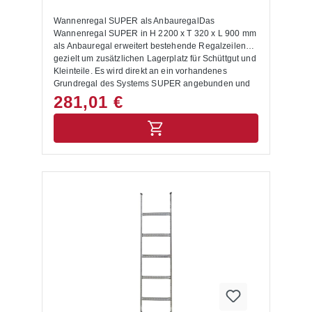
Wannenregal SUPER als AnbauregalDas
Wannenregal SUPER in H 2200 x T 320 x L 900 mm
als Anbauregal erweitert bestehende Regalzeilen
gezielt um zusätzlichen Lagerplatz für Schüttgut und
Kleinteile. Es wird direkt an ein vorhandenes
Grundregal des Systems SUPER angebunden und
erweitert die Lagerfläche effizient. Das Anbauregal
281,01 €
wird an das Grundregal angebunden und benötigt
nur einen Seitenrahmen für den Feldabschluss.Das
Regalsystem ist als Stecksystem ausgeführt und
lässt sich schnell in bestehende Regalreihen
integrieren. Die glanzverzinkte Oberfläche sorgt für
hohe Abriebfestigkeit und eine langlebige Nutzung
im betrieblichen Alltag. Mit 6 Wannen-Ebenen bietet
das Anbauregal zusätzliche Lagerbereiche für
Schrauben, Fittinge und andere Kleinteile. Die
Fachlast beträgt bis zu 200 kg je Ebene bei
gleichmäßig verteilter Last. Die maximale Feldlast
liegt bei 1500 kg.Pro Ebene sind zwei Trennbleche
im Lieferumfang enthalten, die die äußere
Begrenzung der Wanne bilden. Weitere
Trennbleche zur individuellen Unterteilung sind
optional als Zubehör
erhältlich.Produktübersicht:System: Wannenregal