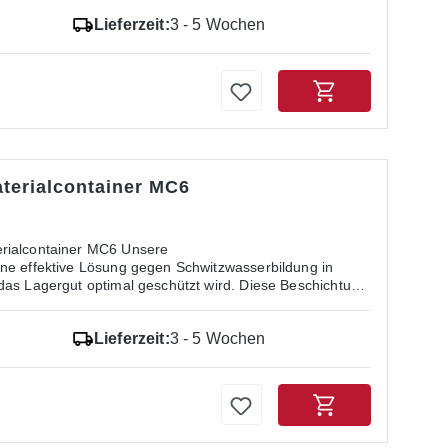
Lieferzeit:
3 - 5 Wochen
terialcontainer MC6
rialcontainer MC6 Unsere
ne effektive Lösung gegen Schwitzwasserbildung in
das Lagergut optimal geschützt wird. Diese Beschichtung
aufgebracht und besteht aus einem dünnen, saugfähigen
r Kombination aus Perlite (vulkanisches Gestein) und
Lieferzeit:
3 - 5 Wochen
denswasserbeschichtung: Effektiver Schutz:
 im Dachbereich, selbst in seltenen Fällen. Sicheres
gfähig und nicht brennbar. Dauerhafte Lösung: Einmal
nganhaltenden Schutz.