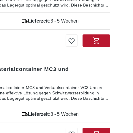
das Lagergut optimal geschützt wird. Diese Beschichtung
aufgebracht und besteht aus einem dünnen, saugfähigen
r Kombination aus Perlite (vulkanisches Gestein) und
Lieferzeit:
3 - 5 Wochen
denswasserbeschichtung: Effektiver Schutz:
 im Dachbereich, selbst in seltenen Fällen. Sicheres
gfähig und nicht brennbar. Dauerhafte Lösung: Einmal
nganhaltenden Schutz.
terialcontainer MC3 und
rialcontainer MC3 und Verkaufscontainer VC3 Unsere
ne effektive Lösung gegen Schwitzwasserbildung in
das Lagergut optimal geschützt wird. Diese Beschichtung
aufgebracht und besteht aus einem dünnen, saugfähigen
r Kombination aus Perlite (vulkanisches Gestein) und
Lieferzeit:
3 - 5 Wochen
denswasserbeschichtung: Effektiver Schutz:
 im Dachbereich, selbst in seltenen Fällen. Sicheres
gfähig und nicht brennbar. Dauerhafte Lösung: Einmal
nganhaltenden Schutz.