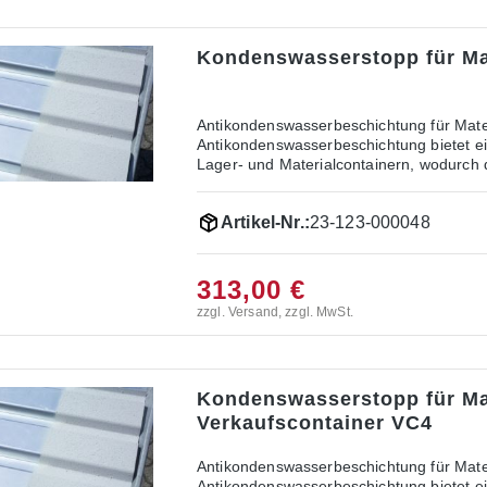
Kondenswasserstopp für Ma
Antikondenswasserbeschichtung für Mate
Antikondenswasserbeschichtung bietet ei
Lager- und Materialcontainern, wodurch 
wird werkseitig auf der Dachunterseite 
und nicht brennbaren Belag, der auf eine
Artikel-Nr.:
23-123-000048
einer Acryl-Emulsion basiert. Vorteile der Antikon
Verhindert die Bildung von Kondenswasser
Material: Die Beschichtung ist dünn, sau
aufgetragen, bietet die Beschichtung la
313,00 €
zzgl. Versand, zzgl. MwSt.
Kondenswasserstopp für Ma
Verkaufscontainer VC4
Antikondenswasserbeschichtung für Mate
Antikondenswasserbeschichtung bietet ei