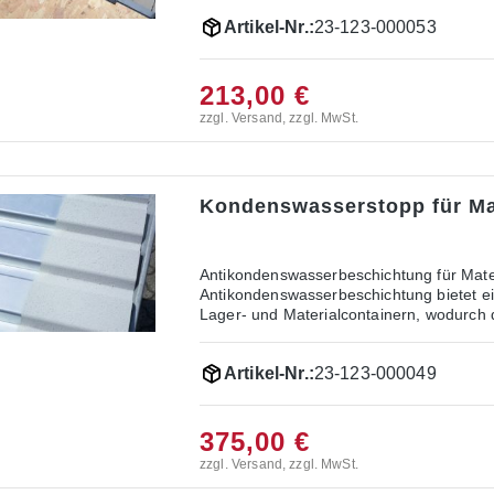
Container verstaut werden. Abmessungen: B 1000 x L 650 mm Farbe: schwarz Max.
Artikel-Nr.:
23-123-000053
Belastbarkeit: 500 kg/m²
213,00 €
zzgl. Versand, zzgl. MwSt.
Kondenswasserstopp für Ma
Antikondenswasserbeschichtung für Mate
Antikondenswasserbeschichtung bietet ei
Lager- und Materialcontainern, wodurch 
wird werkseitig auf der Dachunterseite 
und nicht brennbaren Belag, der auf eine
Artikel-Nr.:
23-123-000049
einer Acryl-Emulsion basiert. Vorteile der Antikon
Verhindert die Bildung von Kondenswasser
Material: Die Beschichtung ist dünn, sau
aufgetragen, bietet die Beschichtung la
375,00 €
zzgl. Versand, zzgl. MwSt.