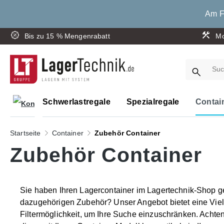
springen
Zur Hauptnavigation springen
Am Fr
Bis zu 15 % Mengenrabatt
Mo
Schwerlastregale
Spezialregale
Contai
Startseite
Container
Zubehör Container
Zubehör Container
Sie haben Ihren Lagercontainer im Lagertechnik-Shop g
dazugehörigen Zubehör? Unser Angebot bietet eine Vielf
Filtermöglichkeit, um Ihre Suche einzuschränken. Achten