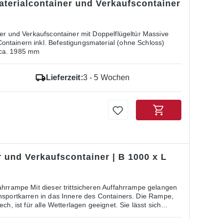
aterialcontainer und Verkaufscontainer
und Verkaufscontainer mit Doppelflügeltür Massive
ntainern inkl. Befestigungsmaterial (ohne Schloss)
 ca. 1985 mm
Lieferzeit:
3 - 5 Wochen
 und Verkaufscontainer | B 1000 x L
ahrrampe Mit dieser trittsicheren Auffahrrampe gelangen
ansportkarren in das Innere des Containers. Die Rampe,
ch, ist für alle Wetterlagen geeignet. Sie lässt sich
kann nach Gebrauch bequem abgenommen und im