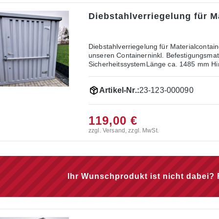
Diebstahlverriegelung für Ma
Diebstahlverriegelung für Materialcontai
unseren Containerninkl. Befestigungsmat
SicherheitssystemLänge ca. 1485 mm Hinw
Materialcontainer vom Typ “MC1” (Abmes
Artikel-Nr.:
23-123-000090
119,00 €
zzgl. Versand, zzgl. MwSt.
Ihr Wunschprodukt ist nicht dabei? 