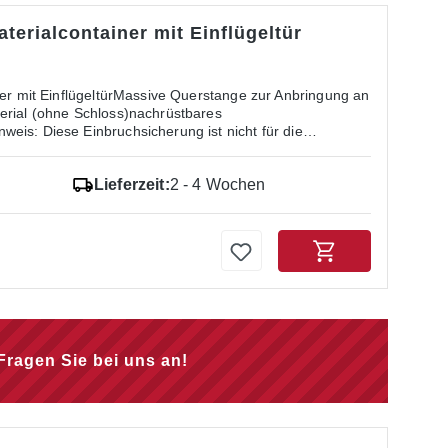
terialcontainer mit Einflügeltür
ner mit EinflügeltürMassive Querstange zur Anbringung an
erial (ohne Schloss)nachrüstbares
eis: Diese Einbruchsicherung ist nicht für die
sungen B 1,50 m x T 2 m) geeignet.
Lieferzeit:
2 - 4 Wochen
Fragen Sie bei uns an!