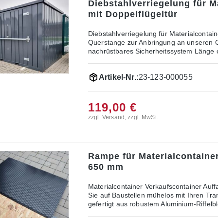
Diebstahlverriegelung für M
mit Doppelflügeltür
Diebstahlverriegelung für Materialcontainer 
Querstange zur Anbringung an unseren Co
nachrüstbares Sicherheitssystem Länge
Artikel-Nr.:
23-123-000055
119,00 €
zzgl. Versand, zzgl. MwSt.
Rampe für Materialcontainer
650 mm
Materialcontainer Verkaufscontainer Auff
Sie auf Baustellen mühelos mit Ihren Tr
gefertigt aus robustem Aluminium-Riffelble
einfach am Container befestigen und 