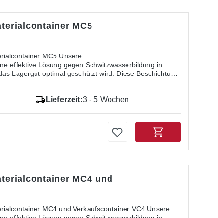
terialcontainer MC5
rialcontainer MC5 Unsere
ne effektive Lösung gegen Schwitzwasserbildung in
das Lagergut optimal geschützt wird. Diese Beschichtung
aufgebracht und besteht aus einem dünnen, saugfähigen
r Kombination aus Perlite (vulkanisches Gestein) und
Lieferzeit:
3 - 5 Wochen
denswasserbeschichtung: Effektiver Schutz:
 im Dachbereich, selbst in seltenen Fällen. Sicheres
gfähig und nicht brennbar. Dauerhafte Lösung: Einmal
nganhaltenden Schutz.
terialcontainer MC4 und
rialcontainer MC4 und Verkaufscontainer VC4 Unsere
ne effektive Lösung gegen Schwitzwasserbildung in