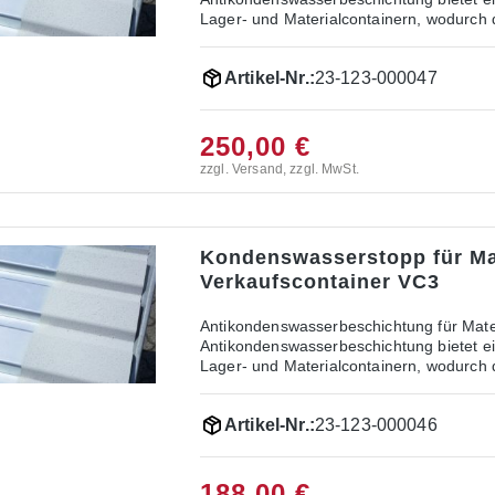
Lager- und Materialcontainern, wodurch 
wird werkseitig auf der Dachunterseite 
und nicht brennbaren Belag, der auf eine
Artikel-Nr.:
23-123-000047
einer Acryl-Emulsion basiert. Vorteile der Antikon
Verhindert die Bildung von Kondenswasser
Material: Die Beschichtung ist dünn, sau
aufgetragen, bietet die Beschichtung la
250,00 €
zzgl. Versand, zzgl. MwSt.
Kondenswasserstopp für Ma
Verkaufscontainer VC3
Antikondenswasserbeschichtung für Mate
Antikondenswasserbeschichtung bietet ei
Lager- und Materialcontainern, wodurch 
wird werkseitig auf der Dachunterseite 
und nicht brennbaren Belag, der auf eine
Artikel-Nr.:
23-123-000046
einer Acryl-Emulsion basiert. Vorteile der Antikon
Verhindert die Bildung von Kondenswasser
Material: Die Beschichtung ist dünn, sau
aufgetragen, bietet die Beschichtung la
188,00 €