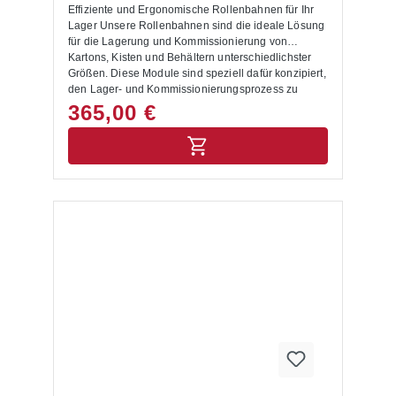
Effiziente und Ergonomische Rollenbahnen für Ihr
Lager Unsere Rollenbahnen sind die ideale Lösung
für die Lagerung und Kommissionierung von
Kartons, Kisten und Behältern unterschiedlichster
Größen. Diese Module sind speziell dafür konzipiert,
den Lager- und Kommissionierungsprozess zu
optimieren und zu vereinfachen. Produktvorteile:
365,00 €
Effiziente Bestückung und Entnahme: Die Regale
werden auf einer Seite mit Kartons, Kästen oder
Behältern bestückt. Dank der Polykarbonat-Röllchen
mit großem Durchmesser rollen die Waren stets zur
anderen Seite nach unten, wo sie einfach
entnommen werden können. Dies ermöglicht eine
effiziente und störungsfreie Kommissionierung.
Ergonomisches Arbeiten:Diese Art der Ein- und
Auslagerung ist besonders ergonomisch, da sie
einen schnellen und bequemen Warenzugriff
ermöglicht. Flexible Integration:Fügen Sie die
Rollenbahnen in Ihr bestehendes Palettenregal ein
und gestalten Sie Ihre Lagerebenen individuell. Wir
bieten passgenaue Rollenbahnebenen für
Regalebenen mit 1825 mm und 2700 mm Breite.
Temperaturbeständig: Geeignet für
Betriebstemperaturbereiche von -30°C bis +45°C.
Eigenschaften: Rollfähigkeit:Die Polykarbonat-