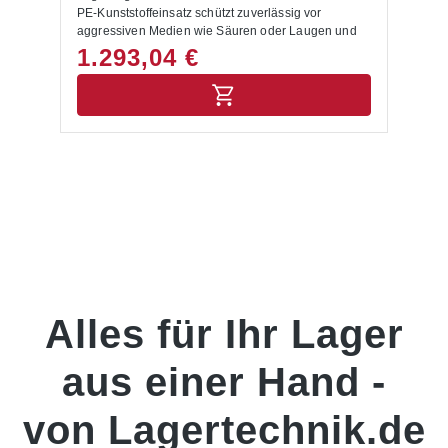
Pharmaunternehmen: Geeignet zur sicheren
PE-Kunststoffeinsatz schützt zuverlässig vor
Lagerung von Flüssigkeiten, Säuren, Laugen und
aggressiven Medien wie Säuren oder Laugen und
Lösungsmitteln. Werkstätten und Industriebetriebe:
verhindert so das Austreten in das Erdreich oder in
1.293,04 €
Ideal für Öle, Lacke, Schmierstoffe und andere
Abwasserleitungen. Die Feuerverzinkung des Stahls
Gefahrstoffe, die in Palettenregale aufbewahrt
macht die Regalwanne besonders stabil und
werden. Lager- und Logistikzentren: Schaffen
korrosionsbeständig und gewährleistet eine lange
Sicherheit und Ordnung bei der platzsparenden
Lebensdauer für den täglichen Einsatz. Der
Lagerung gemischter Gefahrstoffe in Regalwannen.
integrierte verzinkte Gitterrost hat eine Tragfähigkeit
Betriebe mit wassergefährdenden Stoffen: Erfüllen
von bis zu 1.000 kg/m² und ermöglicht die sichere
gesetzliche Vorgaben gemäß WHG und schützen
Lagerung von Fässern, Kanistern und anderen
zuverlässig Boden und Gewässer. Hinweise zur
schweren Gebinden direkt auf der Auffangwanne.
Lieferung • Die Anlieferung erfolgt ab Werk,
Mit einer Unterfahrhöhe von 100 mm ist die Wanne
unverpackt.
für den Transport mit Stapler oder Hubwagen
ausgelegt. Dank ihrer standardisierten Maße kann
sie unkompliziert in bestehende Palettenregale
eingebaut werden und erfüllt die gesetzlichen
Anforderungen nach WHG und TRGS. Vorteile auf
Alles für Ihr Lager
einen Blick Umwelt schützen: Die Auffangwanne
verhindert, dass Gefahrstoffe und Chemikalien ins
Erdreich oder in Abwasserleitungen austreten.
aus einer Hand -
Arbeitssicherheit erhöhen: Sie reduziert effektiv das
Risiko von Unfällen durch ausgelaufene
Flüssigkeiten wie Rutschgefahr, Brand- oder
von Lagertechnik.de
Reaktionsgefahr. Rechtliche Sicherheit: Die
Auffangwanne erfüllt die Anforderungen des