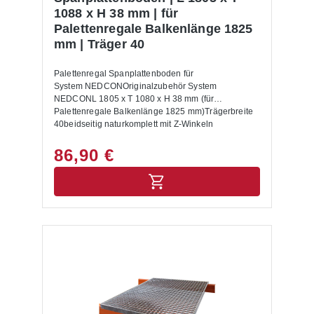
gleichmäßig verteilte Last. Die Palettenregale sind
1088 x H 38 mm | für
nicht zur Aufstellung im Außenbereich geeignet.Die
Palettenregale Balkenlänge 1825
Anlieferung erfolgt zerlegt mit Aufbauanleitung.
mm | Träger 40
Palettenregal Spanplattenboden für
System NEDCONOriginalzubehör System
NEDCONL 1805 x T 1080 x H 38 mm (für
Palettenregale Balkenlänge 1825 mm)Trägerbreite
40beidseitig naturkomplett mit Z-Winkeln
86,90 €