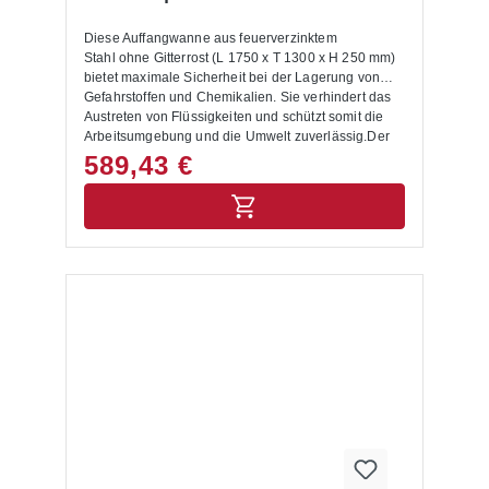
Diese Auffangwanne aus feuerverzinktem
Stahl ohne Gitterrost (L 1750 x T 1300 x H 250 mm)
bietet maximale Sicherheit bei der Lagerung von
Gefahrstoffen und Chemikalien. Sie verhindert das
Austreten von Flüssigkeiten und schützt somit die
Arbeitsumgebung und die Umwelt zuverlässig.Der
feuerverzinkte Stahl macht die Wanne äußerst
589,43 €
korrosionsbeständig und langlebig, sodass sie sich
optimal für den täglichen Einsatz im Lagerbetrieb
eignet. Die Konstruktion ohne Gitterrost ermöglicht
eine flexible Nutzung, beispielsweise für die direkte
Lagerung von Gebinden in der Auffangwanne.Dank
ihrer Unterfahrhöhe von 100 mm kann die Wanne
problemlos mit Stapler oder Hubwagen transportiert
werden. Dank ihrer Abmessungen lässt sie sich
zudem schnell und sicher in bestehende
Palettenregal-Systeme integrieren. Vorteile auf
einen Blick Umwelt schützen: Die Auffangwanne
verhindert, dass Gefahrstoffe und Chemikalien in
Abwasserleitungen oder ins Erdreich austreten.
Arbeitssicherheit erhöhen: Sie reduziert effektiv das
Risiko von Unfällen wie Rutschgefahr, Brand- oder
Reaktionsgefahr durch ausgelaufene Flüssigkeiten.