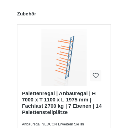
Produktgalerie überspringen
Zubehör
Palettenregal | Anbauregal | H
7000 x T 1100 x L 1975 mm |
Fachlast 2700 kg | 7 Ebenen | 14
Palettenstellplätze
Anbauregal NEDCON Erweitern Sie Ihr