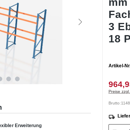
mm
Fac
3 E
18 P
Artikel-Nr
964,9
Preise zzgl
Brutto:
1148
n
Liefer
exibler Erweiterung
Produk