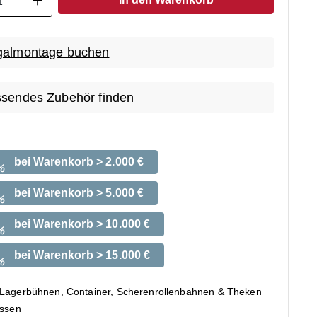
almontage buchen
sendes Zubehör finden
bei Warenkorb > 2.000 €
%
bei Warenkorb > 5.000 €
%
bei Warenkorb > 10.000 €
%
bei Warenkorb > 15.000 €
%
 Lagerbühnen, Container, Scherenrollenbahnen & Theken
ossen