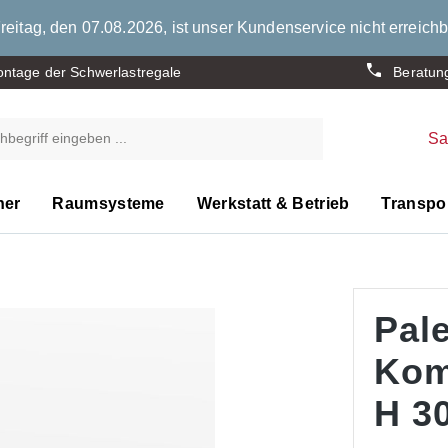
eitag, den 07.08.2026, ist unser Kundenservice nicht erreichb
ntage der Schwerlastregale
Beratun
S
ner
Raumsysteme
Werkstatt & Betrieb
Transpor
Pale
Kom
H 30