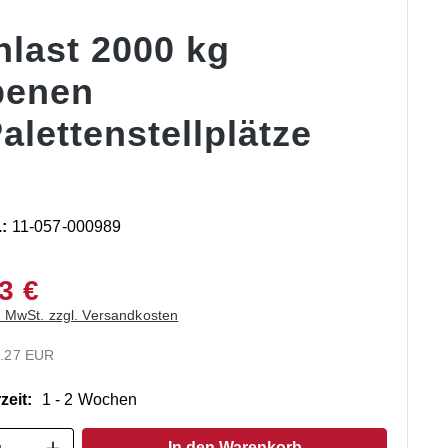
hlast 2000 kg
benen
alettenstellplätze
.:
11-057-000989
3 €
. MwSt. zzgl. Versandkosten
.27 EUR
zeit:
1 - 2 Wochen
t Anzahl: Gib den gewünschten Wert ein o
In den Warenkorb