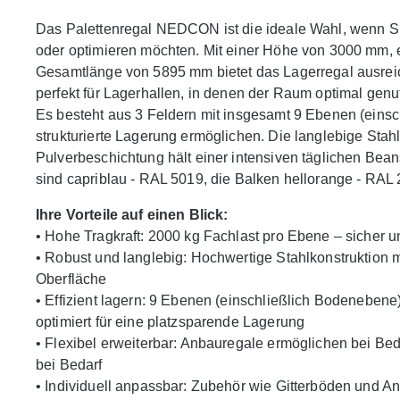
Das Palettenregal NEDCON ist die ideale Wahl, wenn Sie
oder optimieren möchten. Mit einer Höhe von 3000 mm, 
Gesamtlänge von 5895 mm bietet das Lagerregal ausreich
perfekt für Lagerhallen, in denen der Raum optimal genut
Es besteht aus 3 Feldern mit insgesamt 9 Ebenen (einsc
strukturierte Lagerung ermöglichen. Die langlebige Stah
Pulverbeschichtung hält einer intensiven täglichen Be
sind capriblau - RAL 5019, die Balken hellorange - RAL 2
Ihre Vorteile auf einen Blick:
• Hohe Tragkraft: 2000 kg Fachlast pro Ebene – sicher un
• Robust und langlebig: Hochwertige Stahlkonstruktion m
Oberfläche
• Effizient lagern: 9 Ebenen (einschließlich Bodenebe
optimiert für eine platzsparende Lagerung
• Flexibel erweiterbar: Anbauregale ermöglichen bei Bed
bei Bedarf
• Individuell anpassbar: Zubehör wie Gitterböden und A