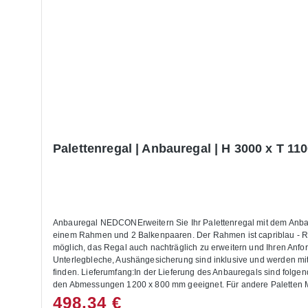
Palettenregal | Anbauregal | H 3000 x T 110
Anbauregal NEDCONErweitern Sie Ihr Palettenregal mit dem Anbaur
einem Rahmen und 2 Balkenpaaren. Der Rahmen ist capriblau - RA
möglich, das Regal auch nachträglich zu erweitern und Ihren A
Unterlegbleche, Aushängesicherung sind inklusive und werden mit
finden. Lieferumfang:In der Lieferung des Anbauregals sind folgen
den Abmessungen 1200 x 800 mm geeignet. Für andere Paletten Maß
Last. Die Palettenregale sind nicht zur Aufstellung im Außenbereich
498,34 €