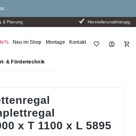
ar.
g & Planung
Herstellerunabhängig
ale%
Neu im Shop
Montage
Kontakt
t- & Fördertechnik
ttenregal
plettregal
00 x T 1100 x L 5895