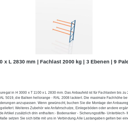
0 x L 2830 mm | Fachlast 2000 kg | 3 Ebenen | 9 Pale
egal in H 3000 x T 1100 x L 2830 mm. Das Anbaufeld ist für Fachlasten bis zu 
L 5019, die Balken hellorange - RAL 2008 lackiert. Die maximale Fachhöhe be
nforderungen anzupassen. Wenn gewünscht, buchen Sie die Montage der Anbaure
geliefert. Weiteres Zubehör wie Anfahrschutze, Einlegeböden oder andere ergä
de Artikel zusätzlich drin enthalten:- Bodenanker - Sicherungsstifte- Unterblec
e setzen Sie sich bitte mit uns in Verbindung.Alle Lastangaben gelten bei ein
 geeignet. Die Anlieferung erfolgt zerlegt mit Aufbauanleitung.