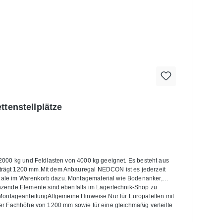
ttenstellplätze
2000 kg und Feldlasten von 4000 kg geeignet. Es besteht aus
trägt 1200 mm.Mit dem Anbauregal NEDCON ist es jederzeit
gale im Warenkorb dazu. Montagematerial wie Bodenanker,
nzende Elemente sind ebenfalls im Lagertechnik-Shop zu
h- MontageanleitungAllgemeine Hinweise:Nur für Europaletten mit
er Fachhöhe von 1200 mm sowie für eine gleichmäßig verteilte