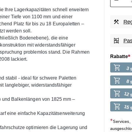
 Ihre Lagerkapazitäten schnell erweitern
einer Tiefe von 1100 mm und einer
Reg
end Platz für bis zu 18 Europaletten –
zt werden soll.
hließlich Bodenebene), die eine
Pas
lkonstruktion mit widerstandsfähiger
anspruchung problemlos stand. Die Rahmen
Rabatte
008 lackiert.
3 
d stabil - ideal für schwere Paletten
8 
it langlebiger, widerstandsfähiger
12 
ne) und Balkenlängen von 1825 mm –
15 
arf eine einfache Kapazitätserweiterung
Services,
nfahrschutze optimieren die Lagerung und
ausgeschl