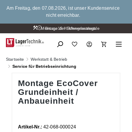
alt springen
Am Freitag, den 07.08.2026, ist unser Kundenservice
nicht erreichbar.
Montage der Schwerlastregale
Bis zu 15 % Mengenrabatt
Startseite
Werkstatt & Betrieb
Service für Betriebseinrichtung
Montage EcoCover
Grundeinheit /
Anbaueinheit
Artikel-Nr.:
42-068-000024