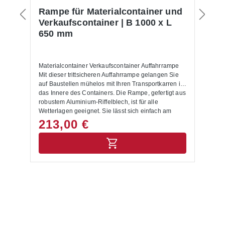
Rampe für Materialcontainer und
E
Verkaufscontainer | B 1000 x L
M
650 mm
V
Materialcontainer Verkaufscontainer Auffahrrampe
Ma
Mit dieser trittsicheren Auffahrrampe gelangen Sie
ko
n
auf Baustellen mühelos mit Ihren Transportkarren in
we
das Innere des Containers. Die Rampe, gefertigt aus
di
robustem Aluminium-Riffelblech, ist für alle
an
Wetterlagen geeignet. Sie lässt sich einfach am
fol
Container befestigen und kann nach Gebrauch
in
213,00 €
1
bequem abgenommen und im Container verstaut
An
werden. Abmessungen: B 1000 x L 650 mm Farbe:
m 
schwarz Max. Belastbarkeit: 500 kg/m²