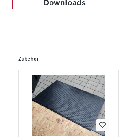
Downloads
Produktgalerie überspringen
Zubehör