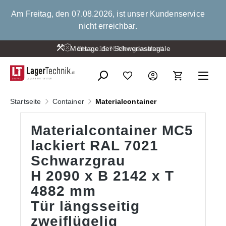
alt springen
Am Freitag, den 07.08.2026, ist unser Kundenservice
nicht erreichbar.
Montage der Schwerlastregale
Bis zu 15 % Mengenrabatt
Startseite
Container
Materialcontainer
Materialcontainer MC5
lackiert RAL 7021
Schwarzgrau
H 2090 x B 2142 x T
4882 mm
Tür längsseitig
zweiflügelig