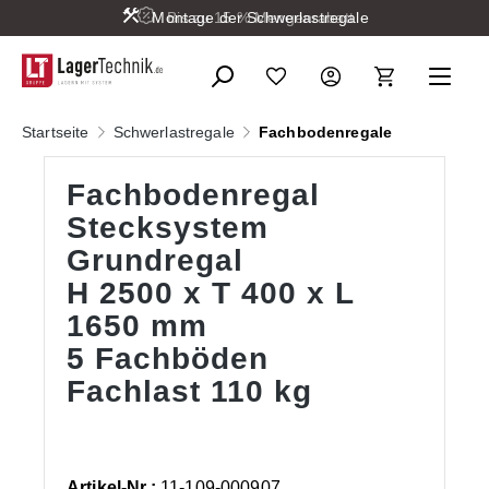
Montage der Schwerlastregale
Bis zu 15 % Mengenrabatt
alt springen
Startseite
Schwerlastregale
Fachbodenregale
Fachbodenregal
Stecksystem
Grundregal
H 2500 x T 400 x L
1650 mm
5 Fachböden
Fachlast 110 kg
Artikel-Nr.:
11-109-000907