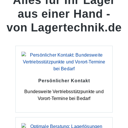
Alles für Ihr Lager
Zeitersparnis – oder buchen Sie unseren
Montageservice.• Höhenverstellbare Fachböden:
aus einer Hand -
Perfekte Anpassung durch 33-mm-Raster.• Verzinkte
Oberfläche: Langlebig, abriebfestLieferumfang:In
der Lieferung des Fachbodenregals sind folgende
von Lagertechnik.de
Artikel enthalten:- 1 Seitenrahmen- Füße und
Abdeckkappen- 5 Fachböden-
MontageanleitungAllgemeine Hinweise:Alle
Lastangaben gelten für gleichmäßig verteilte Last.
Unter Einhaltung der maximalen Feldlast sind
zusätzliche Fachböden möglich.Die Anlieferung
erfolgt zerlegt mit Aufbauanleitung.
Persönlicher Kontakt
Bundesweite Vertriebsstützpunkte und
Vorort-Termine bei Bedarf