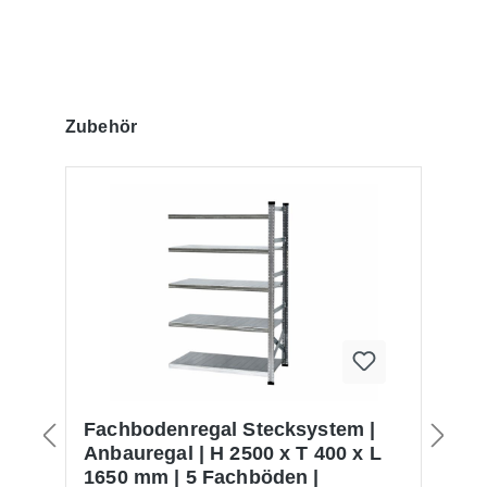
Produktgalerie überspringen
Zubehör
Fachbodenregal Stecksystem |
R
Anbauregal | H 2500 x T 400 x L
4
1650 mm | 5 Fachböden |
F