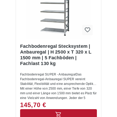
Fachbodenregal Stecksystem |
Anbauregal | H 2500 x T 320 x L
1500 mm | 5 Fachböden |
Fachlast 130 kg
Fachbodenregal SUPER - AnbauregalDas
Fachbodenregal-Anbauregal SUPER vereint
Stabilität, Flexibilität und eine ansprechende Optik.
Mit einer Höhe von 2500 mm, einer Tiefe von 320
mm und einer Länge von 1500 mm bietet es Platz für
eine Vielzahl von Anwendungen. Jeder der 5
Fachböden trägt bis zu 130 kg, sodass selbst
145,70 €
schweres Lagergut sicher verstaut wird.Dank der
Steckkonstruktion ist das Regal im Handumdrehen
aufgebaut – ohne Schrauben, ohne Komplikationen.