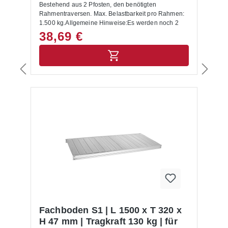
Bestehend aus 2 Pfosten, den benötigten
Rahmentraversen. Max. Belastbarkeit pro Rahmen:
1.500 kg.Allgemeine Hinweise:Es werden noch 2
Füße und 2 Abdeckkappen benötigt!Die maximale
38,69 €
Tragkraft wird nur erreicht, wenn die
Rahmentraversen gemäß Montagediagramm
montiert sind. Sie gilt für gleichmäßig verteilte
Belastungen und einem max. Bodenabstand von
500 mm, wobei der erste Boden max. 200 mm von
unten montiert werden muss.
Fachboden S1 | L 1500 x T 320 x
H 47 mm | Tragkraft 130 kg | für