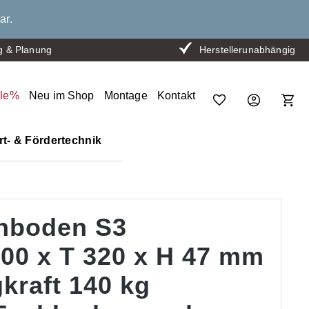
ar.
g & Planung
Herstellerunabhängig
ale%
Neu im Shop
Montage
Kontakt
t- & Fördertechnik
hboden S3
800 x T 320 x H 47 mm
kraft 140 kg