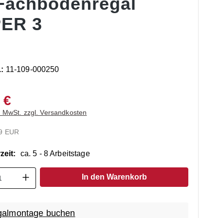
 Fachbodenregal
ER 3
.:
11-109-000250
 €
. MwSt. zzgl. Versandkosten
9 EUR
zeit:
ca. 5 - 8 Arbeitstage
t Anzahl: Gib den gewünschten Wert ein o
In den Warenkorb
almontage buchen