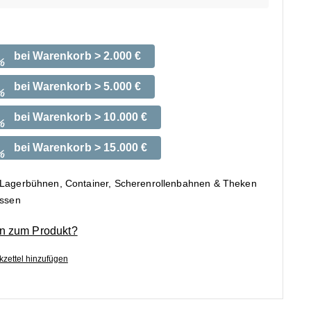
bei Warenkorb > 2.000 €
%
bei Warenkorb > 5.000 €
%
bei Warenkorb > 10.000 €
%
bei Warenkorb > 15.000 €
%
 Lagerbühnen, Container, Scherenrollenbahnen & Theken
ossen
n zum Produkt?
zettel hinzufügen