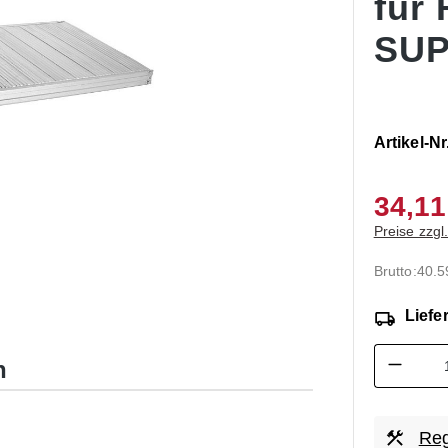
für
SUP
Artikel-Nr
34,11
Preise zzgl
Brutto:
40.5
Liefer
Produk
n
Reg