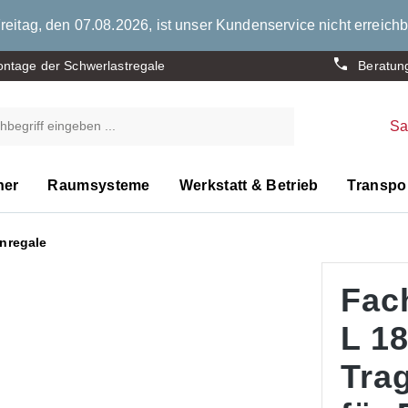
eitag, den 07.08.2026, ist unser Kundenservice nicht erreichb
ntage der Schwerlastregale
Beratun
S
ner
Raumsysteme
Werkstatt & Betrieb
Transpor
nregale
Fac
L 1
Trag