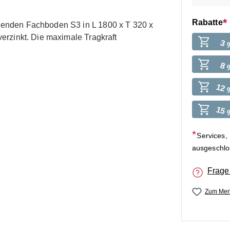
Rabatte
enden Fachboden S3 in L 1800 x T 320 x
erzinkt. Die maximale Tragkraft
3 
8 
12 
15 
Services,
ausgeschl
Frage
Zum Merk