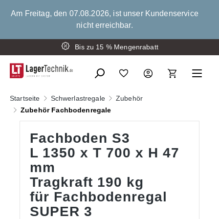
alt springen
Am Freitag, den 07.08.2026, ist unser Kundenservice
nicht erreichbar.
Montage der Schwerlastregale
Bis zu 15 % Mengenrabatt
Startseite
Schwerlastregale
Zubehör
Zubehör Fachbodenregale
Fachboden S3
L 1350 x T 700 x H 47
mm
Tragkraft 190 kg
für Fachbodenregal
SUPER 3