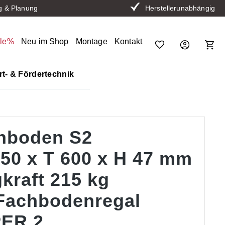
g & Planung
Herstellerunabhängig
ale%
Neu im Shop
Montage
Kontakt
t- & Fördertechnik
hboden S2
350 x T 600 x H 47 mm
kraft 215 kg
 Fachbodenregal
ER 2