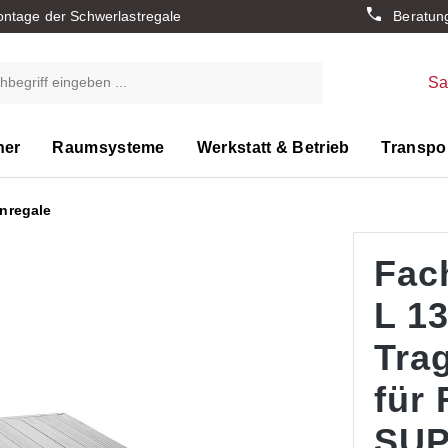
ntage der Schwerlastregale
Beratun
S
ner
Raumsysteme
Werkstatt & Betrieb
Transpor
nregale
Fac
L 1
Trag
für
SUP