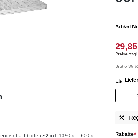
Artikel-Nr
29,85
Preise zzgl
Brutto:
35.5
Liefer
Produk
n
Reg
Rabatte
enden Fachboden S2 in L 1350 x T 600 x