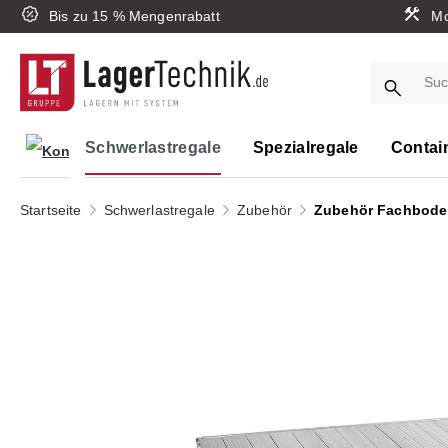
Bis zu 15 % Mengenrabatt
Mo
springen
Zur Hauptnavigation springen
Schwerlastregale
Spezialregale
Contai
Startseite
Schwerlastregale
Zubehör
Zubehör Fachbode
Bildergalerie überspringen