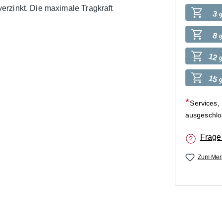
erzinkt. Die maximale Tragkraft
3 
8 
12 
15 
Services,
ausgeschl
Frage
Zum Merk