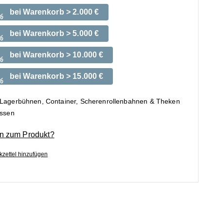
bei Warenkorb > 2.000 €
%
bei Warenkorb > 5.000 €
%
bei Warenkorb > 10.000 €
%
bei Warenkorb > 15.000 €
%
 Lagerbühnen, Container, Scherenrollenbahnen & Theken
ossen
n zum Produkt?
zettel hinzufügen