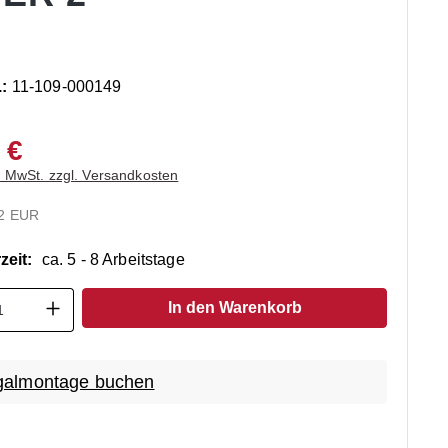
.:
11-109-000149
 €
. MwSt. zzgl. Versandkosten
2 EUR
zeit:
ca. 5 - 8 Arbeitstage
t Anzahl: Gib den gewünschten Wert ein o
In den Warenkorb
almontage buchen