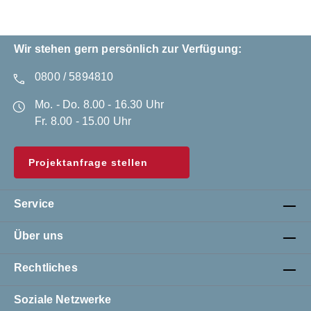
werden. Dadurch lässt sich die
Parkplatzüberdachung später zusätzlich zur
Energiegewinnung nutzen.Typische
EinsatzbereicheUnternehmensparkplätzeFuhrparkst
Wir stehen gern persönlich zur Verfügung:
ellplätzeParkflächen öffentlicher
EinrichtungenParkplätze von
0800 / 5894810
GewerbeimmobilienBesucher- und
MitarbeiterparkplätzeLieferumfangDer Lieferumfang
Mo. - Do. 8.00 - 16.30 Uhr
entspricht dem beschriebenen Artikel und den
Angaben unter Technische Daten. Das
Fr. 8.00 - 15.00 Uhr
Carportsystem wird als Bausatz zur Montage vor Ort
geliefert.In der Lieferung des Carports EcoCover
sind folgende Komponenten
Projektanfrage stellen
enthalten:Stahlkonstruktion aus feuerverzinkten
TrägernTrapezblecheindeckungBefestigungselemen
teSystemstatikMontageanleitungAllgemeine
Service
HinweiseLieferung als Bausatz zur Montage vor
OrtMontage über Fußplatten zum Aufdübeln oder zur
Überpflasterung möglichDas System ist modular
Über uns
aufgebaut und kann durch Anbaueinheiten erweitert
werdenDie Integration von Photovoltaik-Modulen
Rechtliches
erfolgt bauseits
Soziale Netzwerke