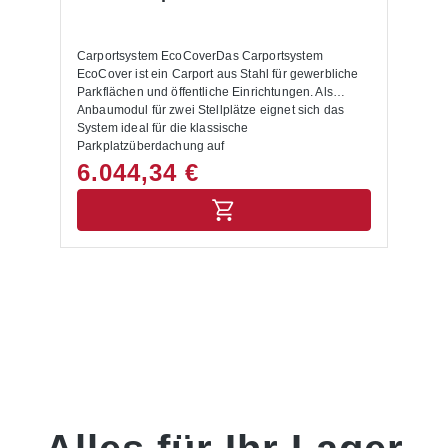
BlickSchnelle Montage durch vorgefertigten
BausatzAufbau der EcoCover Grund- und
Anbaueinheiten durch FachpersonalSichere
Carportsystem EcoCoverDas Carportsystem
Befestigung über Fußplatten auf geeignetem
EcoCover ist ein Carport aus Stahl für gewerbliche
UntergrundErweiterbare Carportanlage durch
Parkflächen und öffentliche Einrichtungen. Als
kombinierbare ModulePlanbarer Ablauf mit klar
Anbaumodul für zwei Stellplätze eignet sich das
definiertem LeistungsumfangLeistungsumfang der
System ideal für die klassische
MontageAufbau und Positionierung der EcoCover
Parkplatzüberdachung auf
Grund- oder Anbaueinheit am vorgesehenen
Unternehmensparkplätzen, Fuhrparkflächen und
6.044,34 €
AufstellortAusrichtung der Konstruktion und
Besucherparkplätzen. Durch weitere passende
Verbindung der BauteileBefestigung über Fußplatten
Anbaueinheiten lässt sich der EcoCover bei
auf dem UntergrundÜbergabe des montierten
wachsendem Bedarf zu einer größeren
Carports zur weiteren NutzungAllgemeine
Reihenanlage erweitern. Die Konstruktion aus
HinweiseDas EcoCover Carportsystem wird als
feuerverzinktem Stahl mit Trapezblecheindeckung
Bausatz geliefertDie Montage erfolgt auf einem
sorgt für eine robuste und wirtschaftliche
geeigneten, tragfähigen UntergrundDie Befestigung
Ausführung.Der EcoCover ist als Stahlcarport für
erfolgt über Fußplatten zum AufdübelnDie
den dauerhaften Einsatz im Außenbereich
Montagezeit ist abhängig von Anzahl und
ausgelegt. Er schützt Fahrzeuge zuverlässig vor
Ausführung der ModuleEntladung sowie
Regen, Schnee und UV-Strahlung. Das Anbaumodul
innerbetrieblicher Transport sind nicht Bestandteil
bietet zwei überdachte Stellplätze und ist damit eine
dieser MontagepositionMontageleistungen sind von
passende Ausführung für Unternehmen, die ein
Mengenrabatten ausgeschlossen
Doppelcarport mit klar kalkulierbarer Bauweise
suchen. Die Systemstatik ist für Schneelasten bis 1,2
kN/m² ausgelegt. Die Montage erfolgt über stabile