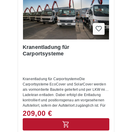
Kranentladung für
Carportsysteme
Kranentladung für CarportsystemeDie
Carportsysteme EcoCover und SolarCover werden
als vormontierte Bauteile geliefert und per LKW mit
Ladekran entladen. Dabei erfolgt die Entladung
kontrolliert und positionsgenau am vorgesehenen
Aufstellort, sofern der Aufstellort zugänglich ist. Für
eine sichere und präzise Platzierung empfehlen wir
209,00 €
die Anlieferung mit Ladekran, insbesondere bei
größeren Bauteilen oder eingeschränkten
Platzverhältnissen vor Ort.Für wen ist die