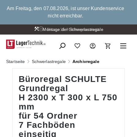
alt springen
Am Freitag, den 07.08.2026, ist unser Kundenservice
nicht erreichbar.
Montage der Schwerlastregale
Bis zu 15 % Mengenrabatt
Startseite
Schwerlastregale
Archivregale
Büroregal SCHULTE
Grundregal
H 2300 x T 300 x L 750
mm
für 54 Ordner
7 Fachböden
einseitig