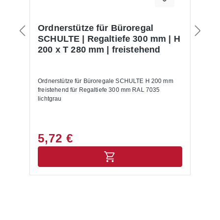
al
Ordnerstütze für Büroregal
S
SCHULTE | Regaltiefe 300 mm | H
S
200 x T 280 mm | freistehend
O
 T
Ordnerstütze für Büroregale SCHULTE H 200 mm
St
al
freistehend für Regaltiefe 300 mm RAL 7035
Bü
r.
lichtgrau
Pr
e
R
e
5,72 €
2
L
ms
T
nd